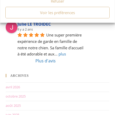
Refuser
sommes partis en totale confiance en 
laissant notre Jerk de 15 ans 1/2 dans 
Voir les préférences
une famille aux petits
... 
plus
Julie LE TROIDEC
il y a 2 ans
Une super première 
expérience de garde en famille de 
notre notre chien. Sa famille d'accueil 
à été adorable et aux
... 
plus
Plus d'avis
ARCHIVES
avril 2026
octobre 2025
août 2025
juin 2025