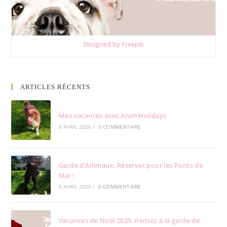
Designed by Freepik
ARTICLES RÉCENTS
Mes vacances avec Anim’Holidays
8 AVRIL 2026
/
0 COMMENTAIRE
Garde d’Animaux: Réserver pour les Ponts de
Mai !
8 AVRIL 2026
/
0 COMMENTAIRE
Vacances de Noël 2025, Pensez à la garde de