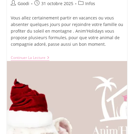
Auteur/autrice
Publication
Post
Goodi
31 octobre 2025
Infos
de
publiée :
category:
la
Vous allez certainement partir en vacances ou vous
publication :
absenter quelques jours pour rejoindre votre famille ou
profiter du soleil en montagne . Anim'Holidays vous
propose plusieurs formules, pour que votre animal de
compagnie adoré, passe aussi un bon moment.
Vacances
Continuer La Lecture
De
Noël
2025,
Pensez
À
La
Garde
De
Votre
Animal
De
Compagnie