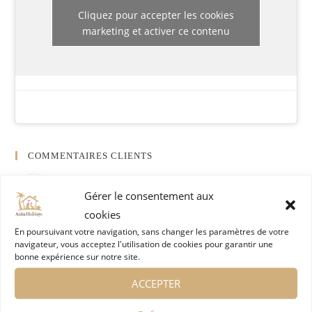
Cliquez pour accepter les cookies
marketing et activer ce contenu
COMMENTAIRES CLIENTS
Anim'holidays
Gérer le consentement aux
4.8
Basé sur 47 avis
cookies
powered by
G
o
o
g
l
e
En poursuivant votre navigation, sans changer les paramètres de votre
navigateur, vous acceptez l'utilisation de cookies pour garantir une
évaluez-nous sur
bonne expérience sur notre site.
Olivier wartel
ACCEPTER
l’année dernière
Grâce à Sophie, nous 