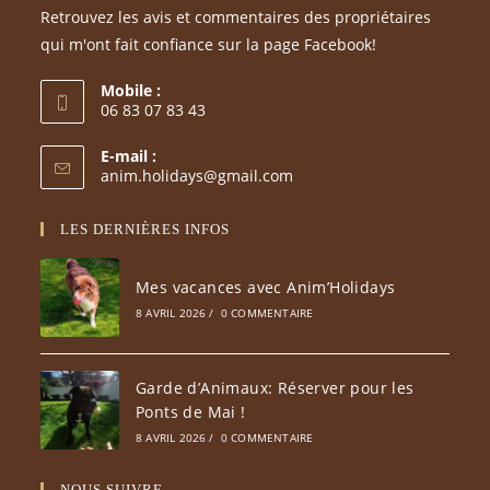
Retrouvez les avis et commentaires des propriétaires
qui m'ont fait confiance sur la page Facebook!
Mobile :
06 83 07 83 43
S’ouvre
E-mail :
dans
S’ouvre
anim.holidays@gmail.com
votre
dans
votre
application
LES DERNIÈRES INFOS
application
Mes vacances avec Anim’Holidays
8 AVRIL 2026
/
0 COMMENTAIRE
Garde d’Animaux: Réserver pour les
Ponts de Mai !
8 AVRIL 2026
/
0 COMMENTAIRE
NOUS SUIVRE