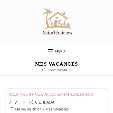
Skip
to
content
MENU
MES VACANCES
>
Mes vacances
MES VACANCES AVEC ANIM’HOLIDAYS
Auteur/autrice
Publication
Goodi
8 avril 2026
de
publiée :
Post
Ma vie de chien
/
Mes vacances
la