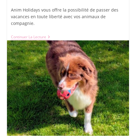
category:
publication :
Anim Holidays vous offre la possibilité de passer des
vacances en toute liberté avec vos animaux de
compagnie.
Mes
Continuer La Lecture
Vacances
Avec
Anim’Holidays