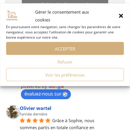
marketing et activer ce contenu
Gérer le consentement aux
cookies
En poursuivant votre navigation, sans changer les paramètres de votre
navigateur, vous acceptez l'utilisation de cookies pour garantir une
bonne expérience sur notre site.
ACCEPTER
COMMENTAIRES CLIENTS
Refuser
Anim'holidays
4.8
Voir les préférences
Basé sur 47 avis
powered by
G
o
o
g
l
e
évaluez-nous sur
Olivier wartel
l’année dernière
Grâce à Sophie, nous 
sommes partis en totale confiance en 