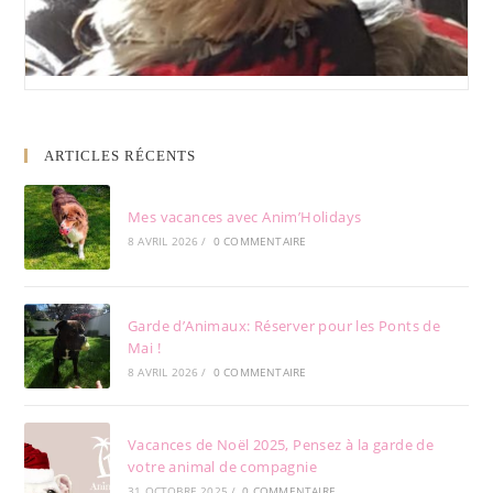
ARTICLES RÉCENTS
Mes vacances avec Anim’Holidays
8 AVRIL 2026
/
0 COMMENTAIRE
Garde d’Animaux: Réserver pour les Ponts de
Mai !
8 AVRIL 2026
/
0 COMMENTAIRE
Vacances de Noël 2025, Pensez à la garde de
votre animal de compagnie
31 OCTOBRE 2025
/
0 COMMENTAIRE