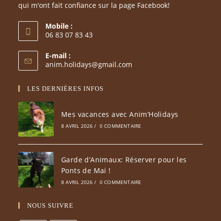
qui m'ont fait confiance sur la page Facebook!
Mobile :
06 83 07 83 43
S’ouvre
E-mail :
dans
S’ouvre
anim.holidays@gmail.com
votre
dans
votre
application
LES DERNIÈRES INFOS
application
Mes vacances avec Anim’Holidays
8 AVRIL 2026
/
0 COMMENTAIRE
Garde d’Animaux: Réserver pour les
Ponts de Mai !
8 AVRIL 2026
/
0 COMMENTAIRE
NOUS SUIVRE