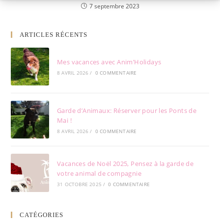
7 septembre 2023
ARTICLES RÉCENTS
Mes vacances avec Anim’Holidays
8 AVRIL 2026
/
0 COMMENTAIRE
Garde d’Animaux: Réserver pour les Ponts de
Mai !
8 AVRIL 2026
/
0 COMMENTAIRE
Vacances de Noël 2025, Pensez à la garde de
votre animal de compagnie
31 OCTOBRE 2025
/
0 COMMENTAIRE
CATÉGORIES