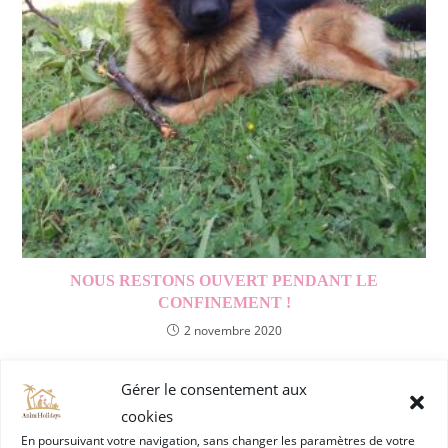
NOUS RESTONS OUVERT PENDANT LE
CONFINEMENT !
2 novembre 2020
Gérer le consentement aux
ARTICLES RÉCENTS
cookies
En poursuivant votre navigation, sans changer les paramètres de votre
Mes vacances avec Anim’Holidays