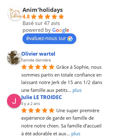
Anim'holidays
4.8
Basé sur 47 avis
powered by
G
o
o
g
l
e
évaluez-nous sur
Olivier wartel
l’année dernière
Grâce à Sophie, nous 
sommes partis en totale confiance en 
laissant notre Jerk de 15 ans 1/2 dans 
une famille aux petits
... 
plus
Julie LE TROIDEC
il y a 2 ans
Une super première 
expérience de garde en famille de 
notre notre chien. Sa famille d'accueil 
à été adorable et aux
... 
plus